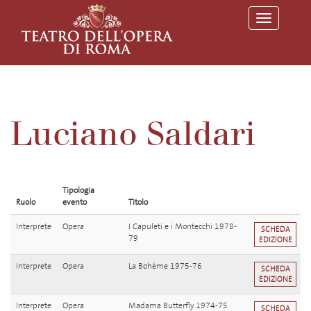
T
o
g
g
l
e
n
a
v
Luciano Saldari
i
g
a
t
i
o
Tipologia
n
Ruolo
evento
Titolo
Interprete
Opera
I Capuleti e i Montecchi 1978-
SCHEDA
79
EDIZIONE
Interprete
Opera
La Bohème 1975-76
SCHEDA
EDIZIONE
Interprete
Opera
Madama Butterfly 1974-75
SCHEDA