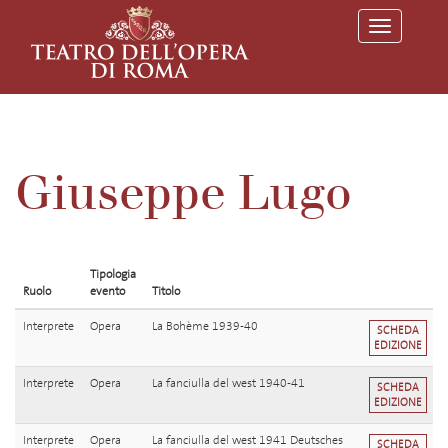
T
o
g
g
l
e
n
a
v
Giuseppe Lugo
i
g
a
t
i
o
Tipologia
n
Ruolo
evento
Titolo
Interprete
Opera
La Bohème 1939-40
SCHEDA
EDIZIONE
Interprete
Opera
La fanciulla del west 1940-41
SCHEDA
EDIZIONE
Interprete
Opera
La fanciulla del west 1941 Deutsches
SCHEDA