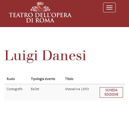
T
o
g
g
l
e
n
a
v
Luigi Danesi
i
g
a
t
i
o
Ruolo
Tipologia evento
Titolo
n
Coreografo
Ballet
Messalina 1893
SCHEDA
EDIZIONE