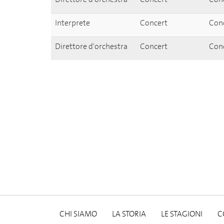
Interprete
Concert
Conc
Direttore d'orchestra
Concert
Conc
CHI SIAMO
LA STORIA
LE STAGIONI
C