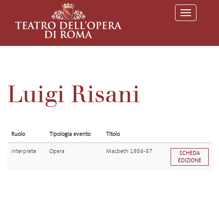
T
o
g
g
l
e
n
a
v
Luigi Risani
i
g
a
t
i
o
Ruolo
Tipologia evento
Titolo
n
Interprete
Opera
Macbeth 1986-87
SCHEDA
EDIZIONE