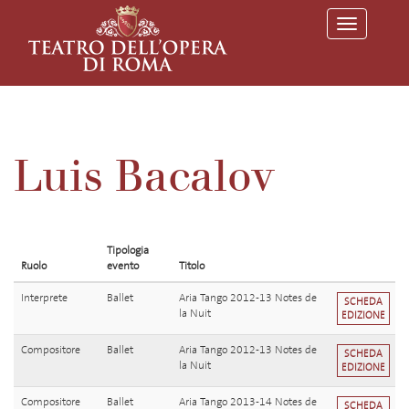
T
o
g
g
l
e
n
a
v
Luis Bacalov
i
g
a
t
i
o
Tipologia
n
Ruolo
evento
Titolo
Interprete
Ballet
Aria Tango 2012-13 Notes de
SCHEDA
la Nuit
EDIZIONE
Compositore
Ballet
Aria Tango 2012-13 Notes de
SCHEDA
la Nuit
EDIZIONE
Compositore
Ballet
Aria Tango 2013-14 Notes de
SCHEDA