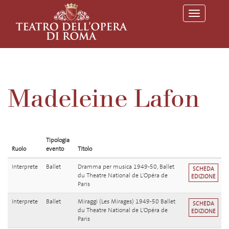
T
o
g
g
l
e
n
a
v
Madeleine Lafon
i
g
a
t
i
o
Tipologia
n
Ruolo
evento
Titolo
Interprete
Ballet
Dramma per musica 1949-50, Ballet
SCHEDA
du Theatre National de L'Opéra de
EDIZIONE
Paris
Interprete
Ballet
Miraggi (Les Mirages) 1949-50 Ballet
SCHEDA
du Theatre National de L'Opéra de
EDIZIONE
Paris