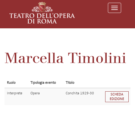
T
o
g
g
l
e
n
a
v
Marcella Timolini
i
g
a
t
i
o
Ruolo
Tipologia evento
Titolo
n
Interprete
Opera
Conchita 1929-30
SCHEDA
EDIZIONE