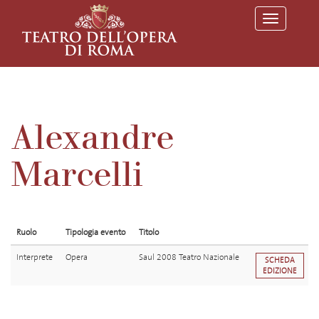
T
o
g
g
l
e
n
a
v
Alexandre
i
g
a
Marcelli
t
i
o
n
Ruolo
Tipologia evento
Titolo
Interprete
Opera
Saul 2008 Teatro Nazionale
SCHEDA
EDIZIONE