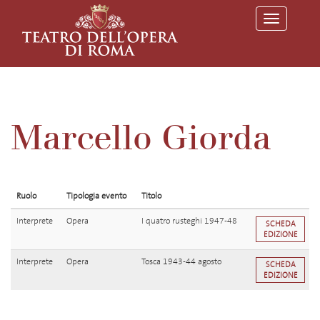
T
o
g
g
l
e
n
a
v
Marcello Giorda
i
g
a
t
i
o
Ruolo
Tipologia evento
Titolo
n
Interprete
Opera
I quatro rusteghi 1947-48
SCHEDA
EDIZIONE
Interprete
Opera
Tosca 1943-44 agosto
SCHEDA
EDIZIONE