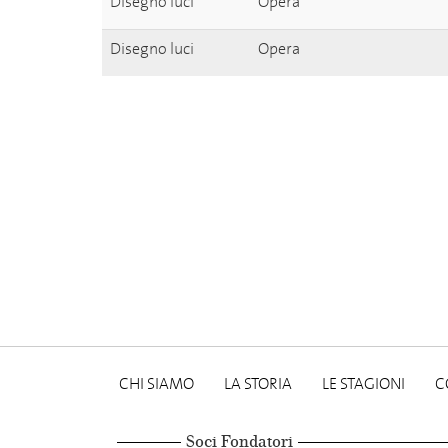
Disegno luci
Opera
Disegno luci
Opera
CHI SIAMO
LA STORIA
LE STAGIONI
C
Soci Fondatori