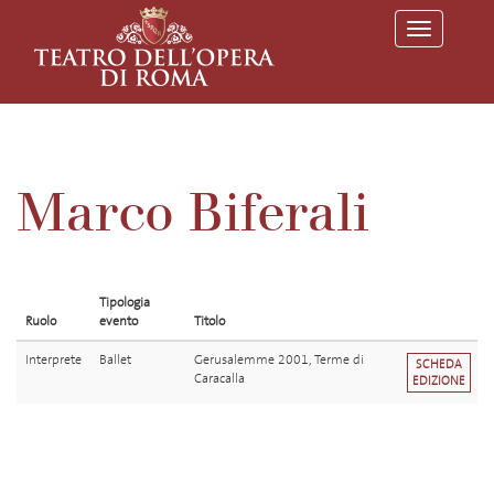
T
o
g
g
l
e
n
a
v
Marco Biferali
i
g
a
t
i
o
Tipologia
n
Ruolo
evento
Titolo
Interprete
Ballet
Gerusalemme 2001, Terme di
SCHEDA
Caracalla
EDIZIONE