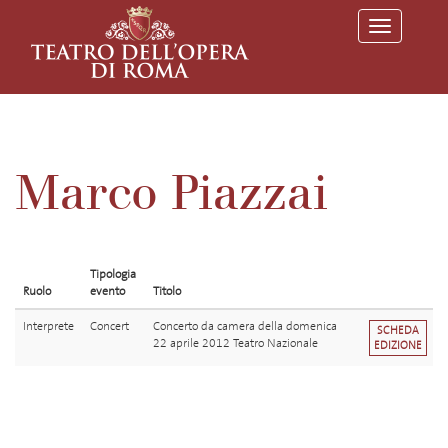
T
o
g
g
l
e
n
a
v
Marco Piazzai
i
g
a
t
i
o
Tipologia
n
Ruolo
evento
Titolo
Interprete
Concert
Concerto da camera della domenica
SCHEDA
22 aprile 2012 Teatro Nazionale
EDIZIONE