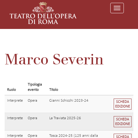
T
o
g
g
l
e
n
a
v
Marco Severin
i
g
a
t
i
o
Tipologia
n
Ruolo
evento
Titolo
Interprete
Opera
Gianni Schicchi 2023-24
SCHEDA
EDIZIONE
Interprete
Opera
La Traviata 2025-26
SCHEDA
EDIZIONE
Interprete
Opera
Tosca 2024-25 (125 anni dalla
SCHEDA