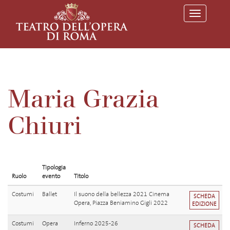
T
o
g
g
l
e
n
a
v
Maria Grazia
i
g
a
Chiuri
t
i
o
n
Tipologia
Ruolo
evento
Titolo
Costumi
Ballet
Il suono della bellezza 2021 Cinema
SCHEDA
Opera, Piazza Beniamino Gigli 2022
EDIZIONE
Costumi
Opera
Inferno 2025-26
SCHEDA