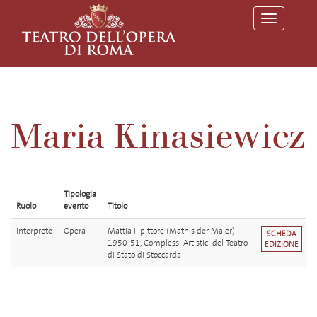
T
o
g
g
l
e
n
a
v
Maria Kinasiewicz
i
g
a
t
i
o
Tipologia
n
Ruolo
evento
Titolo
Interprete
Opera
Mattia il pittore (Mathis der Maler)
SCHEDA
1950-51, Complessi Artistici del Teatro
EDIZIONE
di Stato di Stoccarda