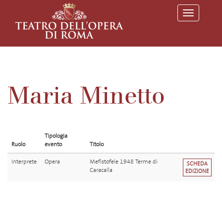
T
o
g
g
l
e
n
a
v
Maria Minetto
i
g
a
t
i
o
Tipologia
n
Ruolo
evento
Titolo
Interprete
Opera
Mefistofele 1948 Terme di
SCHEDA
Caracalla
EDIZIONE