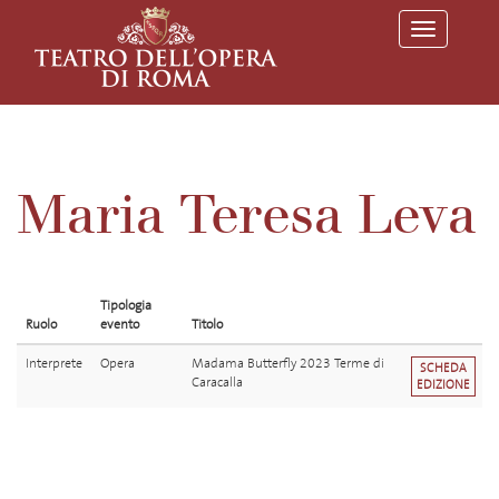
T
o
g
g
l
e
n
a
v
Maria Teresa Leva
i
g
a
t
i
o
Tipologia
n
Ruolo
evento
Titolo
Interprete
Opera
Madama Butterfly 2023 Terme di
SCHEDA
Caracalla
EDIZIONE