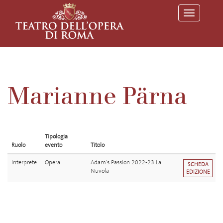
T
o
g
g
l
e
n
a
v
Marianne Pärna
i
g
a
t
i
o
Tipologia
n
Ruolo
evento
Titolo
Interprete
Opera
Adam's Passion 2022-23 La
SCHEDA
Nuvola
EDIZIONE