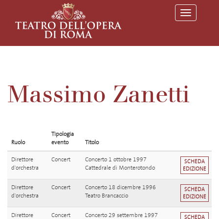
T
o
g
g
l
e
n
a
v
Massimo Zanetti
i
g
a
t
i
o
Tipologia
n
Ruolo
evento
Titolo
Direttore
Concert
Concerto 1 ottobre 1997
SCHEDA
d'orchestra
Cattedrale di Monterotondo
EDIZIONE
Direttore
Concert
Concerto 18 dicembre 1996
SCHEDA
d'orchestra
Teatro Brancaccio
EDIZIONE
Direttore
Concert
Concerto 29 settembre 1997
SCHEDA