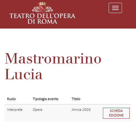
T
o
g
g
l
e
n
a
v
Mastromarino
i
g
a
Lucia
t
i
o
n
Ruolo
Tipologia evento
Titolo
Interprete
Opera
Amica 2008
SCHEDA
EDIZIONE