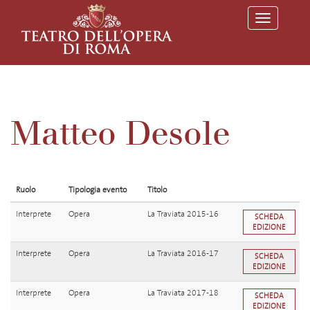
T
o
g
g
l
e
n
a
v
Matteo Desole
i
g
a
t
i
o
Ruolo
Tipologia evento
Titolo
n
Interprete
Opera
La Traviata 2015-16
SCHEDA
EDIZIONE
Interprete
Opera
La Traviata 2016-17
SCHEDA
EDIZIONE
Interprete
Opera
La Traviata 2017-18
SCHEDA
EDIZIONE