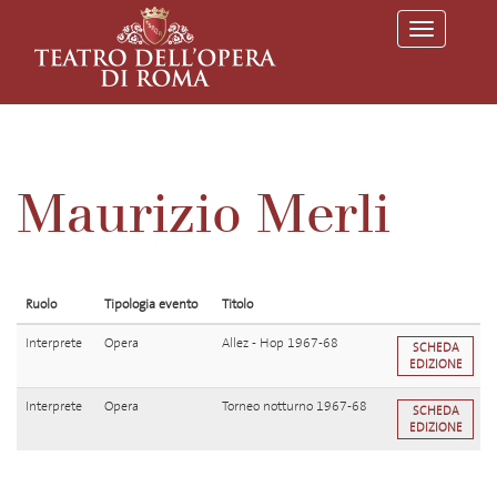
T
o
g
g
l
e
n
a
v
Maurizio Merli
i
g
a
t
i
o
Ruolo
Tipologia evento
Titolo
n
Interprete
Opera
Allez - Hop 1967-68
SCHEDA
EDIZIONE
Interprete
Opera
Torneo notturno 1967-68
SCHEDA
EDIZIONE