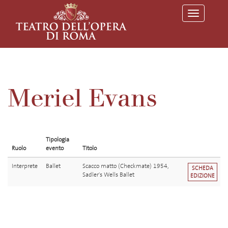
T
o
g
g
l
e
n
a
v
Meriel Evans
i
g
a
t
i
o
Tipologia
n
Ruolo
evento
Titolo
Interprete
Ballet
Scacco matto (Checkmate) 1954,
SCHEDA
Sadler's Wells Ballet
EDIZIONE