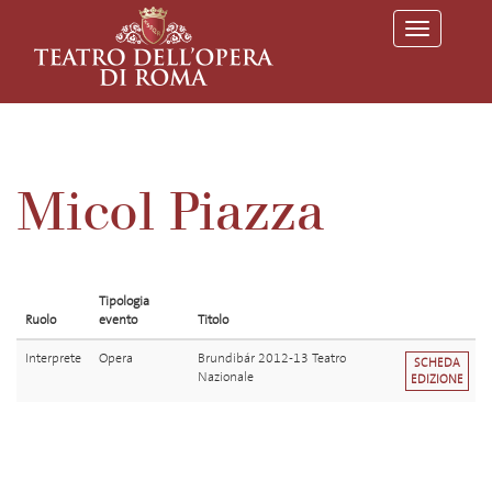
T
o
g
g
l
e
n
a
v
Micol Piazza
i
g
a
t
i
o
Tipologia
n
Ruolo
evento
Titolo
Interprete
Opera
Brundibár 2012-13 Teatro
SCHEDA
Nazionale
EDIZIONE