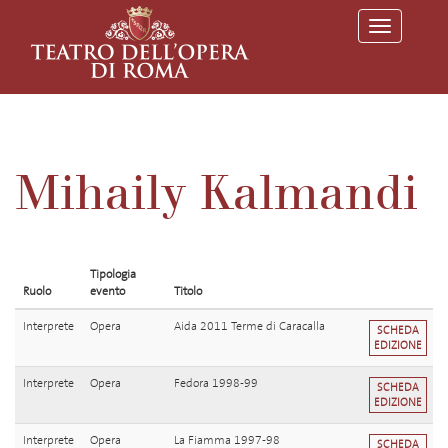
T
o
g
g
l
e
n
a
v
Mihaily Kalmandi
i
g
a
t
i
o
Tipologia
n
Ruolo
evento
Titolo
Interprete
Opera
Aida 2011 Terme di Caracalla
SCHEDA
EDIZIONE
Interprete
Opera
Fedora 1998-99
SCHEDA
EDIZIONE
Interprete
Opera
La Fiamma 1997-98
SCHEDA