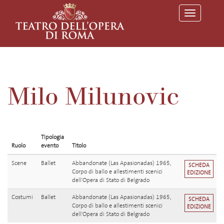
T
o
g
g
l
e
n
a
v
Milo Milunovic
i
g
a
t
i
o
Tipologia
n
Ruolo
evento
Titolo
Scene
Ballet
Abbandonate (Las Apasionadas) 1965,
SCHEDA
Corpo di ballo e allestimenti scenici
EDIZIONE
dell'Opera di Stato di Belgrado
Costumi
Ballet
Abbandonate (Las Apasionadas) 1965,
SCHEDA
Corpo di ballo e allestimenti scenici
EDIZIONE
dell'Opera di Stato di Belgrado