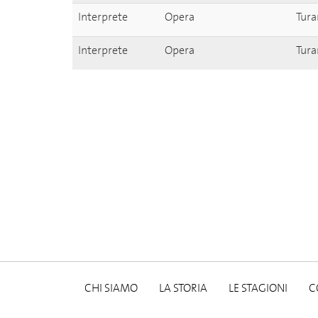
Interprete
Opera
Tura
Interprete
Opera
Tura
CHI SIAMO
LA STORIA
LE STAGIONI
C