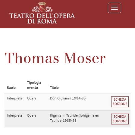
T
o
g
g
l
e
n
a
v
Thomas Moser
i
g
a
t
i
o
Tipologia
n
Ruolo
evento
Titolo
Interprete
Opera
Don Giovanni 1984-85
SCHEDA
EDIZIONE
Interprete
Opera
Ifigenia in Tauride (Iphigénie en
SCHEDA
Tauride)1985-86
EDIZIONE