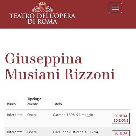
T
o
g
g
l
e
n
a
v
Giuseppina
i
g
a
Musiani Rizzoni
t
i
o
n
Tipologia
Ruolo
evento
Titolo
Interprete
Opera
Carmen 1893-94 maggio
SCHEDA
EDIZIONE
Interprete
Opera
Cavalleria rusticana 1893-94
SCHEDA