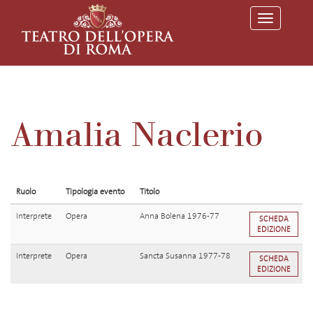
T
o
g
g
l
e
n
a
v
Amalia Naclerio
i
g
a
t
i
o
Ruolo
Tipologia evento
Titolo
n
Interprete
Opera
Anna Bolena 1976-77
SCHEDA
EDIZIONE
Interprete
Opera
Sancta Susanna 1977-78
SCHEDA
EDIZIONE