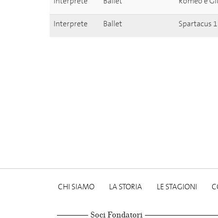
Interprete
Ballet
Romeo e Giu
Interprete
Ballet
Spartacus 1
CHI SIAMO
LA STORIA
LE STAGIONI
C
Soci Fondatori