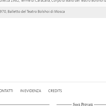
lietta 1982, Terme di Caracalla, Corpo di Ballo del Teatro Bolshoi 
970, Balletto del Teatro Bolshoi di Mosca
ONTATTI
IN EVIDENZA
CREDITS
Soci Privati