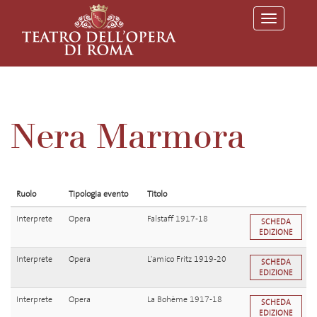
T
o
g
g
l
e
n
a
v
Nera Marmora
i
g
a
t
i
o
Ruolo
Tipologia evento
Titolo
n
Interprete
Opera
Falstaff 1917-18
SCHEDA
EDIZIONE
Interprete
Opera
L'amico Fritz 1919-20
SCHEDA
EDIZIONE
Interprete
Opera
La Bohème 1917-18
SCHEDA
EDIZIONE