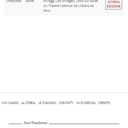
Interprete
Ballet
Miraggi (Les Mirages) 1949-50 Ballet
SCHEDA
du Theatre National de L'Opéra de
EDIZIONE
Paris
CHI SIAMO
LA STORIA
LE STAGIONI
CONTATTI
IN EVIDENZA
CREDITS
Soci Fondatori