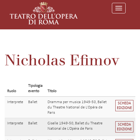
T
o
g
g
l
e
n
a
v
Nicholas Efimov
i
g
a
t
i
o
Tipologia
n
Ruolo
evento
Titolo
Interprete
Ballet
Dramma per musica 1949-50, Ballet
SCHEDA
du Theatre National de L'Opéra de
EDIZIONE
Paris
Interprete
Ballet
Giselle 1949-50, Ballet du Theatre
SCHEDA
National de L'Opéra de Paris
EDIZIONE