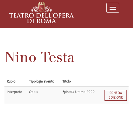
T
o
g
g
l
e
n
a
v
Nino Testa
i
g
a
t
i
o
Ruolo
Tipologia evento
Titolo
n
Interprete
Opera
Epistola Ultima 2009
SCHEDA
EDIZIONE