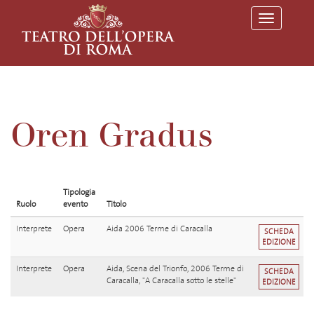
T
o
g
g
l
e
n
a
v
Oren Gradus
i
g
a
t
i
o
Tipologia
n
Ruolo
evento
Titolo
Interprete
Opera
Aida 2006 Terme di Caracalla
SCHEDA
EDIZIONE
Interprete
Opera
Aida, Scena del Trionfo, 2006 Terme di
SCHEDA
Caracalla, "A Caracalla sotto le stelle"
EDIZIONE