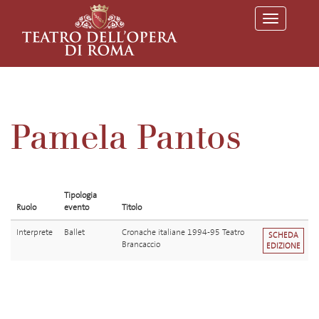
T
o
g
g
l
e
n
a
v
Pamela Pantos
i
g
a
t
i
o
Tipologia
n
Ruolo
evento
Titolo
Interprete
Ballet
Cronache italiane 1994-95 Teatro
SCHEDA
Brancaccio
EDIZIONE