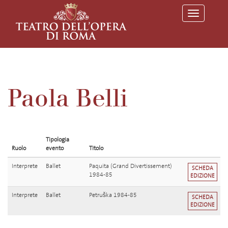
T
o
g
g
l
e
n
a
v
Paola Belli
i
g
a
t
i
o
Tipologia
n
Ruolo
evento
Titolo
Interprete
Ballet
Paquita (Grand Divertissement)
SCHEDA
1984-85
EDIZIONE
Interprete
Ballet
Petruška 1984-85
SCHEDA
EDIZIONE