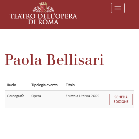
T
o
g
g
l
e
n
a
v
Paola Bellisari
i
g
a
t
i
o
Ruolo
Tipologia evento
Titolo
n
Coreografo
Opera
Epistola Ultima 2009
SCHEDA
EDIZIONE