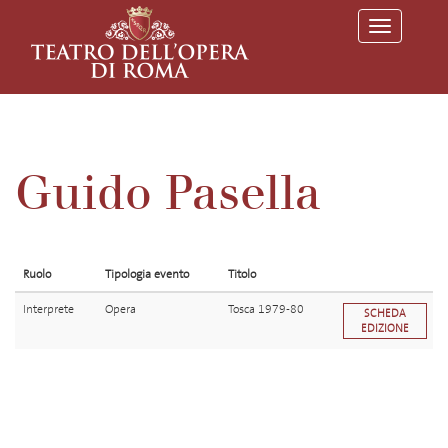
T
o
g
g
l
e
n
a
v
Guido Pasella
i
g
a
t
i
o
Ruolo
Tipologia evento
Titolo
n
Interprete
Opera
Tosca 1979-80
SCHEDA
EDIZIONE