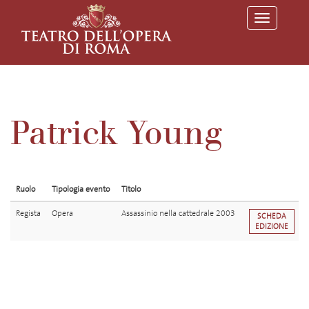
T
o
g
g
l
e
n
a
v
Patrick Young
i
g
a
t
i
o
Ruolo
Tipologia evento
Titolo
n
Regista
Opera
Assassinio nella cattedrale 2003
SCHEDA
EDIZIONE