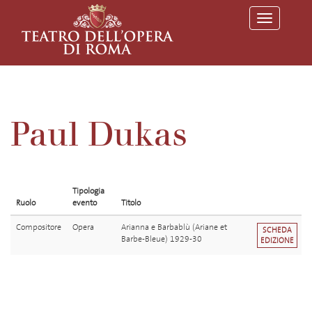
T
o
g
g
l
e
n
a
v
Paul Dukas
i
g
a
t
i
o
Tipologia
n
Ruolo
evento
Titolo
Compositore
Opera
Arianna e Barbablù (Ariane et
SCHEDA
Barbe-Bleue) 1929-30
EDIZIONE