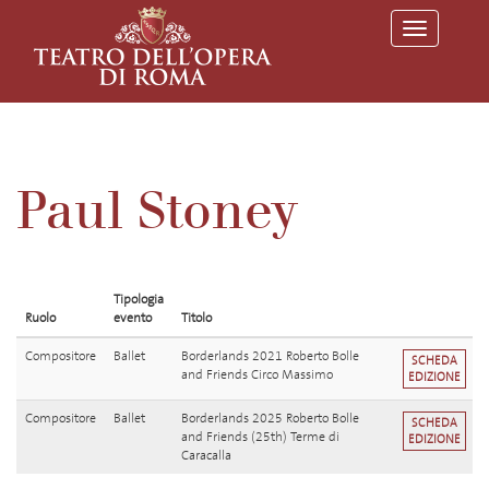
T
o
g
g
l
e
n
a
v
Paul Stoney
i
g
a
t
i
o
Tipologia
n
Ruolo
evento
Titolo
Compositore
Ballet
Borderlands 2021 Roberto Bolle
SCHEDA
and Friends Circo Massimo
EDIZIONE
Compositore
Ballet
Borderlands 2025 Roberto Bolle
SCHEDA
and Friends (25th) Terme di
EDIZIONE
Caracalla