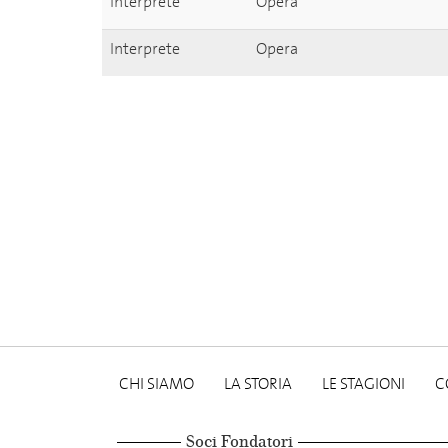
Interprete
Opera
Interprete
Opera
CHI SIAMO
LA STORIA
LE STAGIONI
C
Soci Fondatori