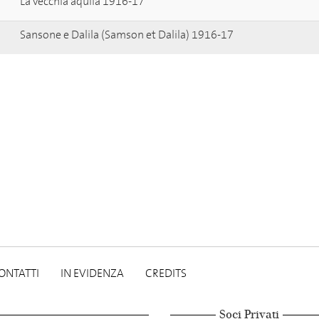
La vecchia aquila 1916-17
Sansone e Dalila (Samson et Dalila) 1916-17
ONTATTI
IN EVIDENZA
CREDITS
Soci Privati