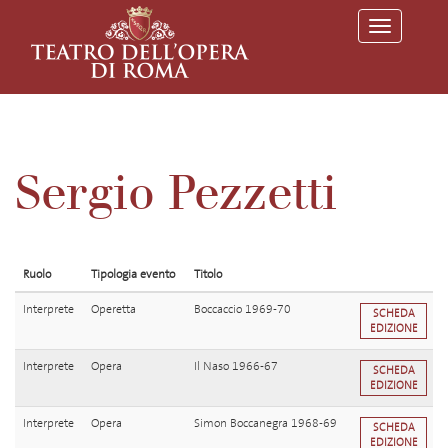
T
o
g
g
l
e
n
a
v
Sergio Pezzetti
i
g
a
t
i
o
Ruolo
Tipologia evento
Titolo
n
Interprete
Operetta
Boccaccio 1969-70
SCHEDA
EDIZIONE
Interprete
Opera
Il Naso 1966-67
SCHEDA
EDIZIONE
Interprete
Opera
Simon Boccanegra 1968-69
SCHEDA
EDIZIONE