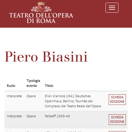
T
o
g
g
l
e
n
a
v
Piero Biasini
i
g
a
t
i
o
Tipologia
n
Ruolo
evento
Titolo
Interprete
Opera
Elisir d'amore 1941 Deutsches
SCHEDA
Opernhaus, Berlino, Tournée dei
EDIZIONE
Complessi del Teatro Reale dell'Opera
Interprete
Opera
Falstaff 1939-40
SCHEDA
EDIZIONE