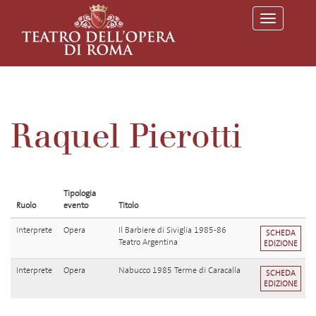
T
o
g
g
l
e
n
a
v
Raquel Pierotti
i
g
a
t
i
o
Tipologia
n
Ruolo
evento
Titolo
Interprete
Opera
Il Barbiere di Siviglia 1985-86
SCHEDA
Teatro Argentina
EDIZIONE
Interprete
Opera
Nabucco 1985 Terme di Caracalla
SCHEDA
EDIZIONE