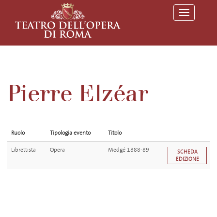
T
o
g
g
l
e
n
a
v
Pierre Elzéar
i
g
a
t
i
o
Ruolo
Tipologia evento
Titolo
n
Librettista
Opera
Medgé 1888-89
SCHEDA
EDIZIONE