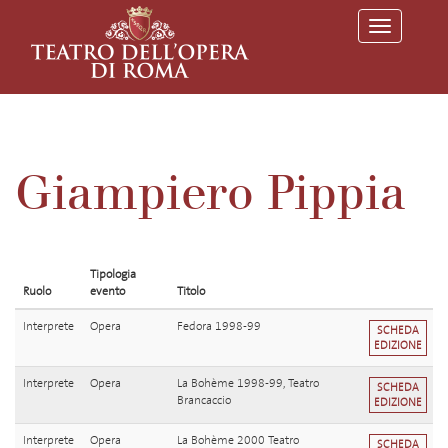
T
o
g
g
l
e
n
a
v
Giampiero Pippia
i
g
a
t
i
o
Tipologia
n
Ruolo
evento
Titolo
Interprete
Opera
Fedora 1998-99
SCHEDA
EDIZIONE
Interprete
Opera
La Bohème 1998-99, Teatro
SCHEDA
Brancaccio
EDIZIONE
Interprete
Opera
La Bohème 2000 Teatro
SCHEDA