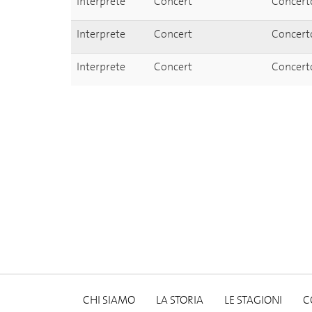
Interprete
Concert
Concerto
Interprete
Concert
Concerto
Interprete
Concert
Concerto
CHI SIAMO
LA STORIA
LE STAGIONI
C